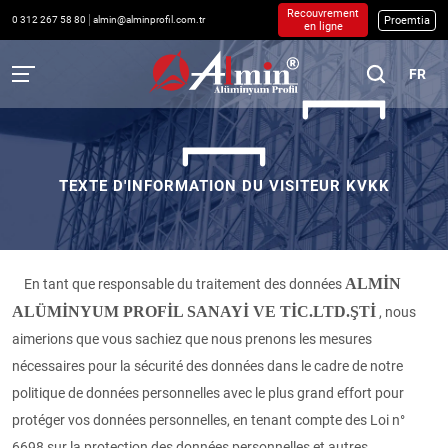
Recouvrement
Proemtia
0 312 267 58 80
almin@alminprofil.com.tr
en ligne
FR
TEXTE D'INFORMATION DU VISITEUR KVKK
ALMİN
En tant que responsable du traitement des données
ALÜMİNYUM PROFİL SANAYİ VE TİC.LTD.ŞTİ
, nous
aimerions que vous sachiez que nous prenons les mesures
nécessaires pour la sécurité des données dans le cadre de notre
politique de données personnelles avec le plus grand effort pour
protéger vos données personnelles, en tenant compte des Loi n°
6698 sur la protection des données personnelles et autres