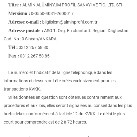
Titre :
ALMİN ALÜMİNYUM PROFİL SANAYİ VE TİC. LTD. STI.
Mersisno :
0-0550-4031-2600017
Adresse e-mail :
bilgiislem@alminprofil.com.tr
Adresse postale :
ASO 1. Org. En chantant. Région. Daghestan
Cad. No : 9 Sincan/ANKARA
Tél :
0312 267 58 80
Fax :
0312 267 58 85
Le numéro et l'indicatif de la ligne téléphonique dans les
informations ci-dessus ont été créés exclusivement pour les
transactions KVKK.
Si les données en question sont obtenues contrairement aux
procédures et aux lois, elles seront signalées au conseil dans les plus
brefs délais conformément à l'article 12 du KVKK. Le délai le plus
court pour comprendre est
de 2
à 72 heures.