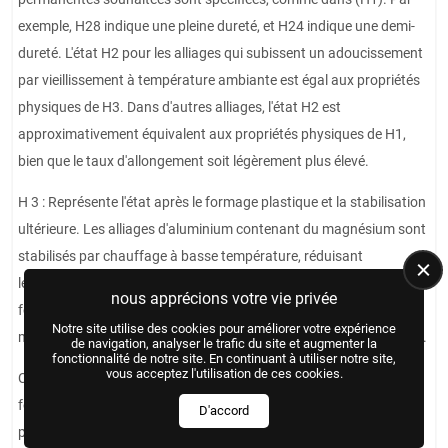
exemple, H28 indique une pleine dureté, et H24 indique une demi-
dureté. L'état H2 pour les alliages qui subissent un adoucissement
par vieillissement à température ambiante est égal aux propriétés
physiques de H3. Dans d'autres alliages, l'état H2 est
approximativement équivalent aux propriétés physiques de H1,
bien que le taux d'allongement soit légèrement plus élevé.
H 3 : Représente l'état après le formage plastique et la stabilisation
ultérieure. Les alliages d'aluminium contenant du magnésium sont
stabilisés par chauffage à basse température, réduisant
légèrement leur résistance tout en augmentant leur aptitude au
nous apprécions votre vie privée
formage. Si ce processus n'est pas réalisé, les changements
Notre site utilise des cookies pour améliorer votre expérience
mentionnés se produisent très lentement à température ambiante.
de navigation, analyser le trafic du site et augmenter la
fonctionnalité de notre site. En continuant à utiliser notre site,
vous acceptez l'utilisation de ces cookies.
Ce processus est indiqué par le troisième chiffre après (H). Le
formage plastique est également exprimé par les deux ou le
D'accord
premier chiffre après (H).