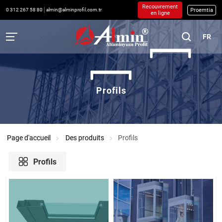
Recouvrement
Proemtia
0 312 267 58 80
almin@alminprofil.com.tr
en ligne
FR
Profils
Page d'accueil
Des produits
Profils
Profils