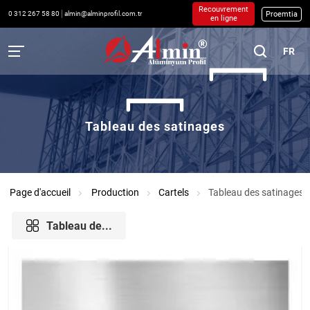
Recouvrement
Proemtia
0 312 267 58 80
almin@alminprofil.com.tr
en ligne
FR
Tableau des satinages
Page d'accueil
Production
Cartels
Tableau des satinages
Tableau de...