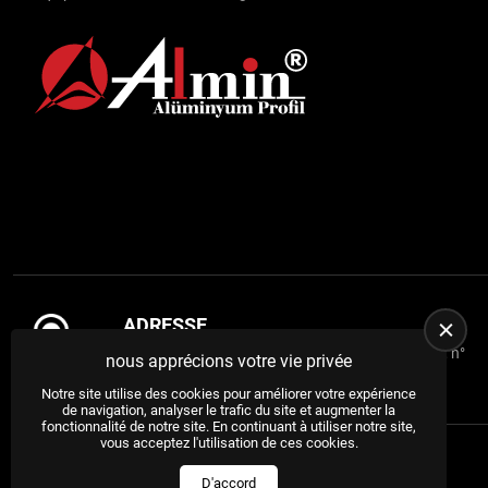
ADRESSE
Zone industrielle organisée ASO 1, rue Dagestan, n°
nous apprécions votre vie privée
9, Sincan / ANKARA / TURQUIE
Notre site utilise des cookies pour améliorer votre expérience
de navigation, analyser le trafic du site et augmenter la
fonctionnalité de notre site. En continuant à utiliser notre site,
vous acceptez l'utilisation de ces cookies.
Tous droits réservés.
US YAZILIM
© 2023
D'accord