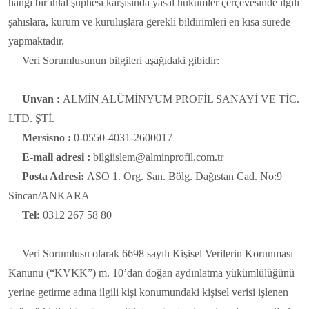
hangi bir ihlal şüphesi karşısında yasal hükümler çerçevesinde ilgili
şahıslara, kurum ve kuruluşlara gerekli bildirimleri en kısa sürede
yapmaktadır.
Veri Sorumlusunun bilgileri aşağıdaki gibidir:
Unvan :
ALMİN ALÜMİNYUM PROFİL SANAYİ VE TİC.
LTD. ŞTİ.
Mersisno :
0-0550-4031-2600017
E-mail adresi :
bilgiislem@alminprofil.com.tr
Posta Adresi:
ASO 1. Org. San. Bölg. Dağıstan Cad. No:9
Sincan/ANKARA
Tel:
0312 267 58 80
Veri Sorumlusu olarak 6698 sayılı Kişisel Verilerin Korunması
Kanunu (“KVKK”) m. 10’dan doğan aydınlatma yükümlülüğünü
yerine getirme adına ilgili kişi konumundaki kişisel verisi işlenen