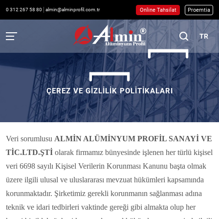
Online Tahsilat
Proemtia
0 312 267 58 80
almin@alminprofil.com.tr
TR
ÇEREZ VE GİZLİLİK POLİTİKALARI
Veri sorumlusu
ALMİN ALÜMİNYUM PROFİL SANAYİ VE
TİC.LTD.ŞTİ
olarak firmamız bünyesinde işlenen her türlü kişisel
veri 6698 sayılı Kişisel Verilerin Korunması Kanunu başta olmak
üzere ilgili ulusal ve uluslararası mevzuat hükümleri kapsamında
korunmaktadır. Şirketimiz gerekli korunmanın sağlanması adına
teknik ve idari tedbirleri vaktinde gereği gibi almakta olup her