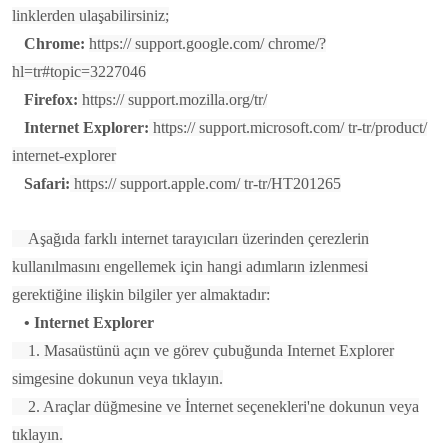
linklerden ulaşabilirsiniz;
Chrome:
https:// support.google.com/ chrome/?
hl=tr#topic=3227046
Firefox:
https:// support.mozilla.org/tr/
Internet Explorer:
https:// support.microsoft.com/ tr-tr/product/
internet-explorer
Safari:
https:// support.apple.com/ tr-tr/HT201265
Aşağıda farklı internet tarayıcıları üzerinden çerezlerin
kullanılmasını engellemek için hangi adımların izlenmesi
gerektiğine ilişkin bilgiler yer almaktadır:
• Internet Explorer
1. Masaüstünü açın ve görev çubuğunda Internet Explorer
simgesine dokunun veya tıklayın.
2. Araçlar düğmesine ve İnternet seçenekleri'ne dokunun veya
tıklayın.