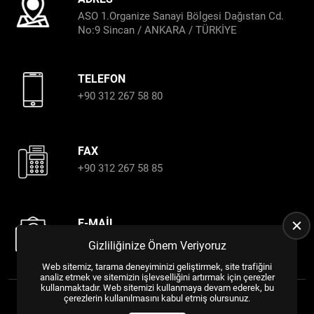
ASO 1.Organize Sanayi Bölgesi Dağıstan Cd.
No:9 Sincan / ANKARA / TÜRKİYE
TELEFON
+90 312 267 58 80
FAX
+90 312 267 58 85
E-MAIL
almin@alminproﬁl.com.tr
Gizliliğinize Önem Veriyoruz
export@alminproﬁl.com.tr
Web sitemiz, tarama deneyiminizi geliştirmek, site trafiğini
analiz etmek ve sitemizin işlevselliğini artırmak için çerezler
kullanmaktadır. Web sitemizi kullanmaya devam ederek, bu
çerezlerin kullanılmasını kabul etmiş olursunuz.
Tüm Hakları Saklıdır.
WEB TASARIM
US YAZILIM
©