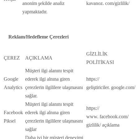
anonim şekilde analiz
kavanoz. com/gizlilik/
yapmaktadır.
Reklam/Hedefleme Çerezleri
GİZLİLİK
ÇEREZ
AÇIKLAMA
POLİTİKASI
Müşteri ilgi alanını tespit
Google
ederek ilgi alnına giren
https://
Analytics
çerezlerin ilgililere ulaşmasını
geliştiriciler. google.com/
sağlar.
Müşteri ilgi alanını tespit
https://
Facebook
ederek ilgi alnına giren
www. facebook.com/
Piksel
çerezlerin ilgililere ulaşmasını
gizlilik/ açıklama
sağlar
Daha iyi bir müşteri deneyimi