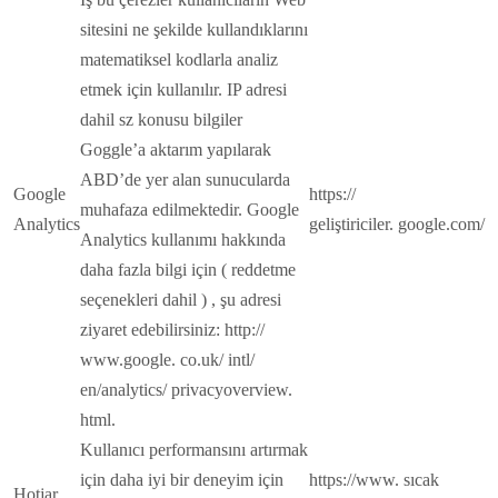
sitesini ne şekilde kullandıklarını
matematiksel kodlarla analiz
etmek için kullanılır. IP adresi
dahil sz konusu bilgiler
Goggle’a aktarım yapılarak
ABD’de yer alan sunucularda
Google
https://
muhafaza edilmektedir. Google
Analytics
geliştiriciler. google.com/
Analytics kullanımı hakkında
daha fazla bilgi için ( reddetme
seçenekleri dahil ) , şu adresi
ziyaret edebilirsiniz: http://
www.google. co.uk/ intl/
en/analytics/ privacyoverview.
html.
Kullanıcı performansını artırmak
için daha iyi bir deneyim için
https://www. sıcak
Hotjar