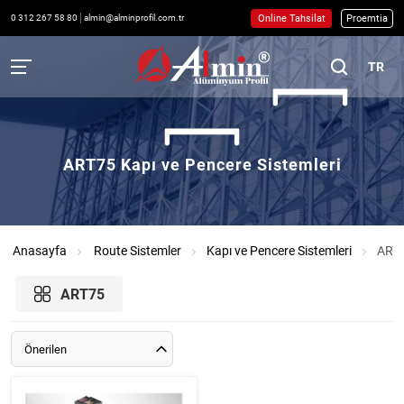
Online Tahsilat
Proemtia
0 312 267 58 80
almin@alminprofil.com.tr
TR
ART75 Kapı ve Pencere Sistemleri
Anasayfa
Route Sistemler
Kapı ve Pencere Sistemleri
ART
ART75
Önerilen