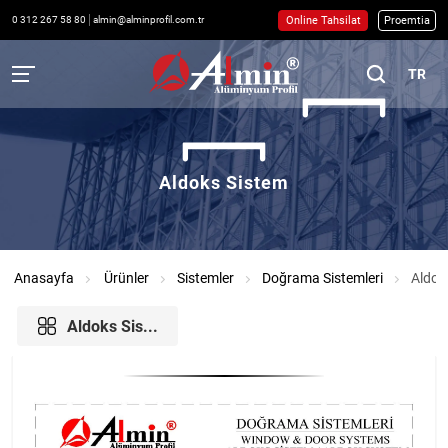
Online Tahsilat
Proemtia
0 312 267 58 80
almin@alminprofil.com.tr
TR
Aldoks Sistem
Anasayfa
Ürünler
Sistemler
Doğrama Sistemleri
Aldok
Aldoks Sis...