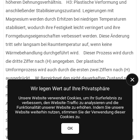
höheren Dehnungsverhältnis. H3: Plastische Verformung und
anschließender Stabilisierungszustand. Legierungen mit
Magnesium werden durch Erhitzen bei niedrigen Temperaturen
stabilisiert, wodurch ihre Festigkeit leicht verringert und ihre
Formgebungseigenschaften verbessert werden. Diese Änderung
tritt sehr langsam bei Raumtemperatur auf, wenn keine
Wärmebehandlung durchgeführt wird. Dieser Prozess wird durch
die dritte Ziffer nach (H) angegeben. Der plastische
Umformprozess wird auch durch die ersten zwei Ziffern nach (H)
ausgedrückt. W: Bezeichnet den nicht dauerhaften Zustand nach
der Lösungsglühbehandlung. Dieser Zustand wird aufgrund der
Wir legen Wert auf Ihre Privatsphäre
natürlichen Alterung angegeben, die durch Angabe der
Unsere Website verwendet Cookies, um Ihr Surferlebnis zu
verbessern, den Website-Traffic zu analysieren und die
Alterungszeit festgelegt ist. Zum Beispiel 2024 W (1/2 Stunde),
Funktionalität unserer Website zu erhöhen. Indem Sie unsere
7075 W (2 Monate) usw. I: Bezeichnet Wärmebehandlungen zur
Website weiterhin nutzen, stimmen Sie der Verwendung dieser
Cookies zu.
Stabilisierung der Struktur, die nicht durch die Zustände F, O oder H
OK
erreicht werden können. Dieser Buchstabe gibt die
Wärmebehandlung an, die angewendet wird, um die Struktur stabil