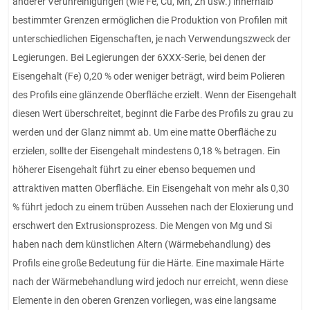
anderer Verunreinigungen (wie Fe, Cu, Mn, Zn usw.) innerhalb
bestimmter Grenzen ermöglichen die Produktion von Profilen mit
unterschiedlichen Eigenschaften, je nach Verwendungszweck der
Legierungen. Bei Legierungen der 6XXX-Serie, bei denen der
Eisengehalt (Fe) 0,20 % oder weniger beträgt, wird beim Polieren
des Profils eine glänzende Oberfläche erzielt. Wenn der Eisengehalt
diesen Wert überschreitet, beginnt die Farbe des Profils zu grau zu
werden und der Glanz nimmt ab. Um eine matte Oberfläche zu
erzielen, sollte der Eisengehalt mindestens 0,18 % betragen. Ein
höherer Eisengehalt führt zu einer ebenso bequemen und
attraktiven matten Oberfläche. Ein Eisengehalt von mehr als 0,30
% führt jedoch zu einem trüben Aussehen nach der Eloxierung und
erschwert den Extrusionsprozess. Die Mengen von Mg und Si
haben nach dem künstlichen Altern (Wärmebehandlung) des
Profils eine große Bedeutung für die Härte. Eine maximale Härte
nach der Wärmebehandlung wird jedoch nur erreicht, wenn diese
Elemente in den oberen Grenzen vorliegen, was eine langsame