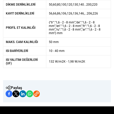
DIKME DERINLIKLERI
50,60,80,100,120,130,140...200,220
KAYIT DERINLIKLERI
56,66,86,106,126,136,146,...206,226
{"tr":"1,6 - 2 - 8 mm","de":"1,6 - 2 - 8
mm","en":"1,6 - 2 - 8 mm","fr":"1,6 - 2 - 8
PROFIL ET KALINLIĞI
mm","ru":"1,6 - 2 - 8 mm","ar":"1,6 - 2 - 8
mm"} mm
MAKS. CAM KALINLIĞI
50 mm
ISI BARIYERLERI
10 - 40 mm
ISI YALITIM DEĞERLERI
132 W/m2K - 1,98 W/m2K
(UF)
Paylaş