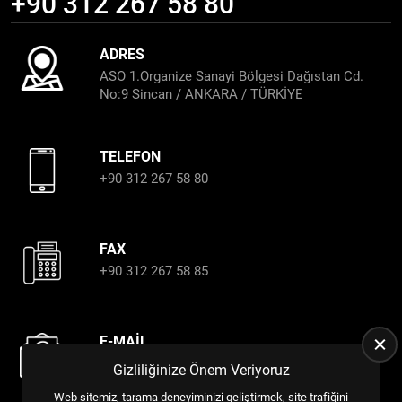
+90 312 267 58 80
ADRES
ASO 1.Organize Sanayi Bölgesi Dağıstan Cd.
No:9 Sincan / ANKARA / TÜRKİYE
TELEFON
+90 312 267 58 80
FAX
+90 312 267 58 85
E-MAIL
almin@alminproﬁl.com.tr
Gizliliğinize Önem Veriyoruz
export@alminproﬁl.com.tr
Web sitemiz, tarama deneyiminizi geliştirmek, site trafiğini