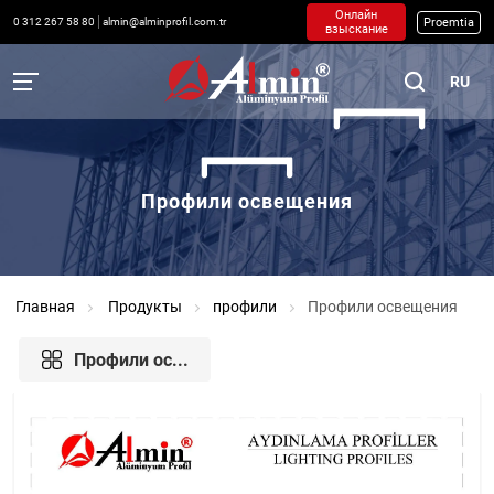
Онлайн
Proemtia
0 312 267 58 80
almin@alminprofil.com.tr
взыскание
RU
Профили освещения
Главная
Продукты
профили
Профили освещения
Профили ос...