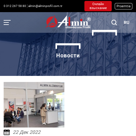
Онлайн
Proemtia
0 312 267 58 80
almin@alminprofil.com.tr
взыскание
RU
Новости
22 Дек 2022