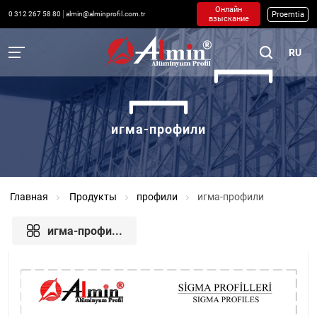
Онлайн
Proemtia
0 312 267 58 80
almin@alminprofil.com.tr
взыскание
RU
игма-профили
Главная
Продукты
профили
игма-профили
игма-профи...