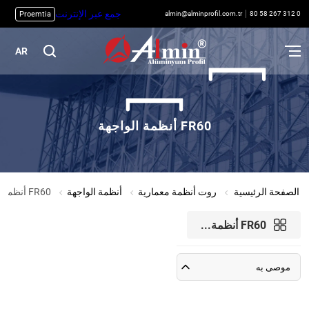
جمع عبر الإنترنت
Proemtia
almin@alminprofil.com.tr
0 312 267 58 80
AR
FR60 أنظمة الواجهة
الصفحة الرئيسية
روت أنظمة معمارية
أنظمة الواجهة
FR60 أنظمة الواجهة
FR60 أنظمة...
موصى به