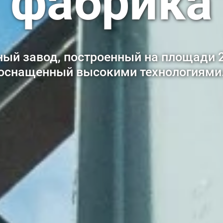
фабрика
Профиль
ем современном анодирующем пред
ьностью 5000 тонн в год мы произво
вые материалы толщиной от 5 до 25 
ый завод, построенный на площади 2
оснащенный высокими технологиями
Наши продукты