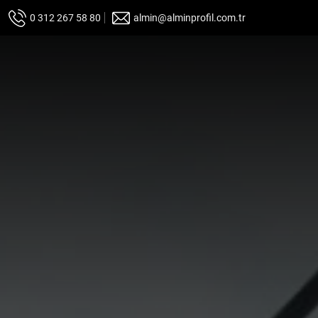
0 312 267 58 80
almin@alminprofil.com.tr