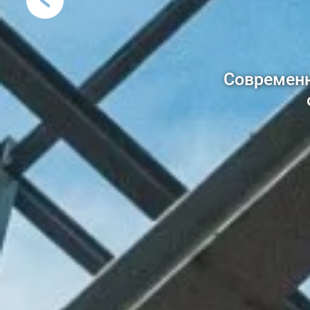
На наш
производител
глянце
Современн