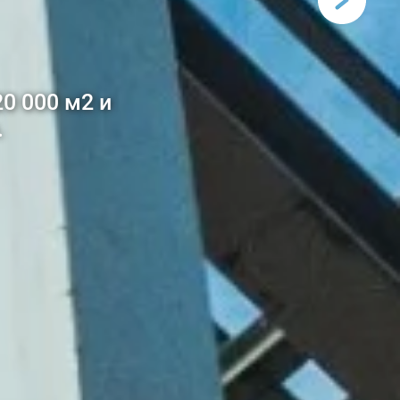
приятии
дим матовые и
микрон.
0 000 м2 и
.